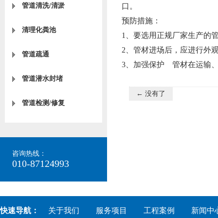
管道清洗/清淤
口。
预防措施：
清理化粪池
1、要选用正规厂家生产
2、管材进场后，应进行外
管道疏通
3、加强保护 管材在运输
管道潜水封堵
← 没有了
管道检测/修复
咨询热线：
010-87124993
快速导航：
关于我们
服务项目
工程案例
新闻中