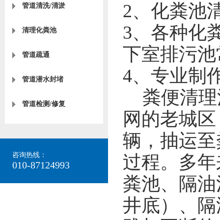
2、化粪池
管道清洗/清淤
3、各种化
清理化粪池
下室排污池
管道疏通
4、专业制
管道潜水封堵
粪便清理
管道检测/修复
网的老城区
辆，抽运至
咨询热线：
过程。多年
010-87124993
粪池、隔油
井底）、隔