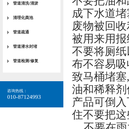
不要把油和
管道清洗/清淤
成下水道堵
清理化粪池
废物被回收
管道疏通
被用来用报
管道潜水封堵
不要将厕纸
布不容易吸
管道检测/修复
致马桶堵塞
油和稀释剂
咨询热线：
010-87124993
产品可倒入
住不要把这
不要在雨水